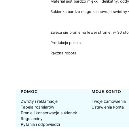
Materiał jest bardzo miękki i delikatny, od
Sukienka bardzo długo zachowuje świetny wy
Zaleca się pranie na lewej stronie, w 30 st
Produkcja polska.
Ręczna robota.
Linki w stopce
POMOC
MOJE KONTO
Zwroty i reklamacje
Twoje zamówienia
Tabela rozmiarów
Ustawienia konta
Pranie i konserwacja sukienek
Regulaminy
Pytania i odpowiedzi