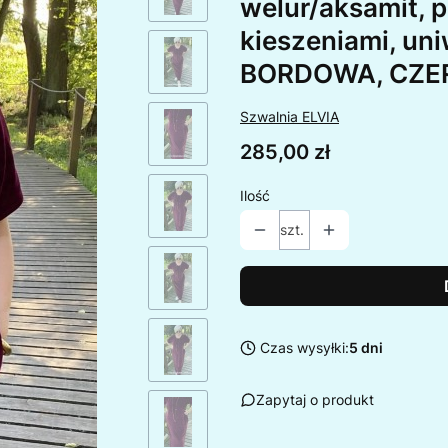
welur/aksamit, p
kieszeniami, un
BORDOWA, CZER
Szwalnia ELVIA
Cena
285,00 zł
Ilość
szt.
Czas wysyłki:
5 dni
Zapytaj o produkt