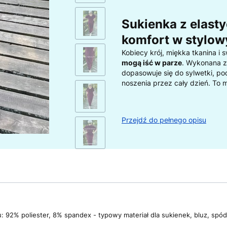
Sukienka z elast
komfort w stylo
Kobiecy krój, miękka tkanina i
mogą iść w parze
. Wykonana z
dopasowuje się do sylwetki, pod
noszenia przez cały dzień. To m
Przejdź do pełnego opisu
u: 92% poliester, 8% spandex - typowy materiał dla sukienek, bluz, spódn