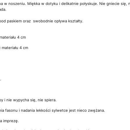
 w noszeniu. Miękka w dotyku i delikatnie połyskuje. Nie gniecie się, ni
ada.
ę pod paskiem oraz swobodnie opływa kształty.
.
materiału 4 cm
 materiału 4 cm
.
by i nie wypycha się, nie spiera.
ia fasonu i nadania lekkości sylwetce jest nieco zwężana.
na imprezę.