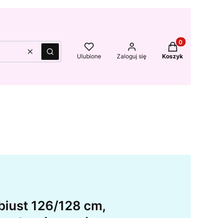
Produkty w kos
Wyczyść
Szukaj
Ulubione
Zaloguj się
Koszyk
biust 126/128 cm,