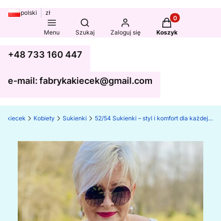
polski
zł
Produkty w koszy
Otwórz wyszukiwarkę
Menu
Szukaj
Zaloguj się
Koszyk
+48 733 160 447
e-mail: fabrykakiecek@gmail.com
ka kiecek
Kobiety
Sukienki
52/54 Sukienki – styl i komfort dla każdej sylwetki