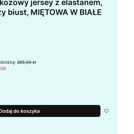
kozowy jersey z elastanem,
ży biust, MIĘTOWA W BIAŁE
obniżką:
265,00 zł
026
Dodaj do koszyka