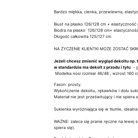
Bardzo miękka, cienka, przewiewna, elasty
Biust na płasko 126/128 cm + elastyczność 
Biodra na płasko 126/128 cm+ elastyczność
Długość całkowita 125/127 cm
NA ŻYCZENIE KLIENTKI MOŻE ZOSTAĆ SKRÓC
Jeżeli chcesz zmienić wygląd dekoltu np. t
w standardzie ma dekolt z przodu i tyłu
- g
Modelka nosi rozmiar 46/48 , wzrost 160 
Fason: prosty.
Wykończenie dekoltu, rękawków i dołu suk
Materiał nie jest prześwitujący i nie spiera s
Sukienka wyróżniająca się w tłumie, idealna
WAŻNE:
zaleca się pranie ręczne na lewej 
spiera się).