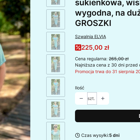
sukienkowa, wis
wygodna, na du
GROSZKI
Szwalnia ELVIA
225,00 zł
Cena regularna:
265,00 zł
Najniższa cena z 30 dni przed 
Promocja trwa do 31 sierpnia 2
Ilość
szt.
Czas wysyłki:
5 dni