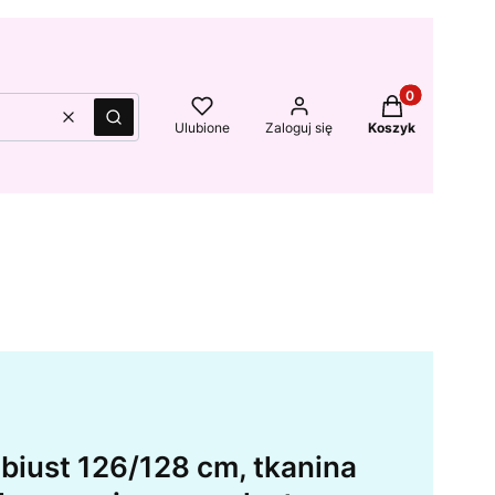
Produkty w kos
Wyczyść
Szukaj
Ulubione
Zaloguj się
Koszyk
biust 126/128 cm, tkanina