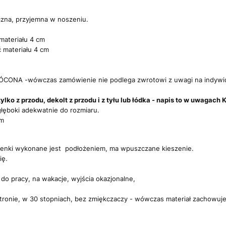
czna, przyjemna w noszeniu.
materiału 4 cm
 materiału 4 cm
ONA -wówczas zamówienie nie podlega zwrotowi z uwagi na indywi
ylko z przodu, dekolt z przodu i z tyłu lub łódka - napis to w uwaga
łęboki adekwatnie do rozmiaru.
cm
ienki wykonane jest podłożeniem, ma wpuszczane kieszenie.
ię.
 do pracy, na wakacje, wyjścia okazjonalne,
stronie, w 30 stopniach, bez zmiękczaczy - wówczas materiał zachowuje g