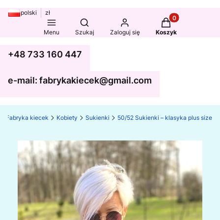
polski
zł
Produkty w koszy
Otwórz wyszukiwarkę
Menu
Szukaj
Zaloguj się
Koszyk
+48 733 160 447
e-mail: fabrykakiecek@gmail.com
Fabryka kiecek
Kobiety
Sukienki
50/52 Sukienki – klasyka plus size