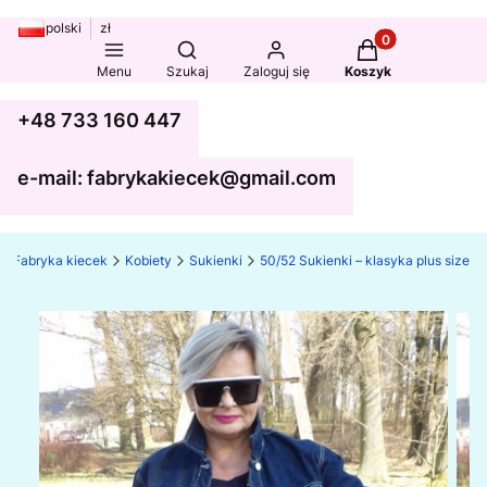
polski
zł
Produkty w koszy
Otwórz wyszukiwarkę
Menu
Szukaj
Zaloguj się
Koszyk
+48 733 160 447
e-mail: fabrykakiecek@gmail.com
Fabryka kiecek
Kobiety
Sukienki
50/52 Sukienki – klasyka plus size