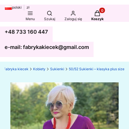
polski
zł
Produkty w koszy
Otwórz wyszukiwarkę
Menu
Szukaj
Zaloguj się
Koszyk
+48 733 160 447
e-mail: fabrykakiecek@gmail.com
Fabryka kiecek
Kobiety
Sukienki
50/52 Sukienki – klasyka plus size