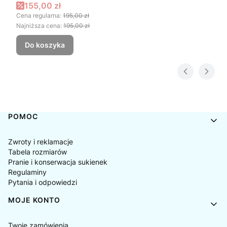
DROBNA DZIKA RÓŻA
Cena promocyjna
155,00 zł
Cena regularna:
195,00 zł
Najniższa cena:
195,00 zł
Do koszyka
Linki w stopce
POMOC
Zwroty i reklamacje
Tabela rozmiarów
Pranie i konserwacja sukienek
Regulaminy
Pytania i odpowiedzi
MOJE KONTO
Twoje zamówienia