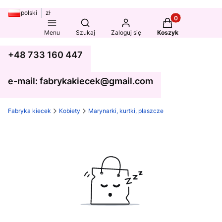
polski
zł
Produkty w koszy
Otwórz wyszukiwarkę
Menu
Szukaj
Zaloguj się
Koszyk
+48 733 160 447
e-mail: fabrykakiecek@gmail.com
Fabryka kiecek
Kobiety
Marynarki, kurtki, płaszcze