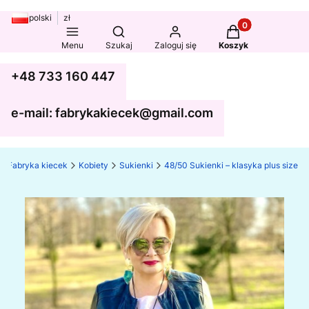
polski
zł
Produkty w koszy
Otwórz wyszukiwarkę
Menu
Szukaj
Zaloguj się
Koszyk
+48 733 160 447
e-mail: fabrykakiecek@gmail.com
Fabryka kiecek
Kobiety
Sukienki
48/50 Sukienki – klasyka plus size