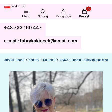
polski
zł
Produkty w koszy
Otwórz wyszukiwarkę
Menu
Szukaj
Zaloguj się
Koszyk
+48 733 160 447
e-mail: fabrykakiecek@gmail.com
Fabryka kiecek
Kobiety
Sukienki
48/50 Sukienki – klasyka plus size