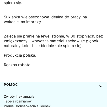
spiera się.
Sukienka wielosezonowa idealna do pracy, na
wakacje, na imprezę.
Zaleca się pranie na lewej stronie, w 30 stopniach, bez
zmiękczaczy - wówczas materiał zachowuje głęboki
naturalny kolor i nie blednie (nie spiera się).
Produkcja polska.
Ręczna robota.
Linki w stopce
POMOC
Zwroty i reklamacje
Tabela rozmiarów
Pranie i konserwacja sukienek