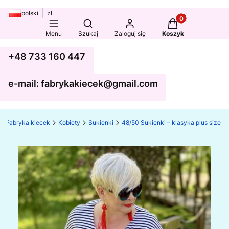
polski
zł
Produkty w koszy
Otwórz wyszukiwarkę
Menu
Szukaj
Zaloguj się
Koszyk
+48 733 160 447
e-mail: fabrykakiecek@gmail.com
Fabryka kiecek
Kobiety
Sukienki
48/50 Sukienki – klasyka plus size