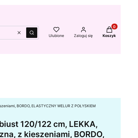
Produkty w kos
Wyczyść
Szukaj
Ulubione
Zaloguj się
Koszyk
z kieszeniami, BORDO, ELASTYCZNY WELUR Z POŁYSKIEM
biust 120/122 cm, LEKKA,
zna, z kieszeniami, BORDO,