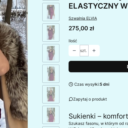
ELASTYCZNY W
Szwalnia ELVIA
Cena
275,00 zł
Ilość
szt.
Czas wysyłki:
5 dni
Zapytaj o produkt
Sukienki – komfor
Szukasz fasonu, w którym od r