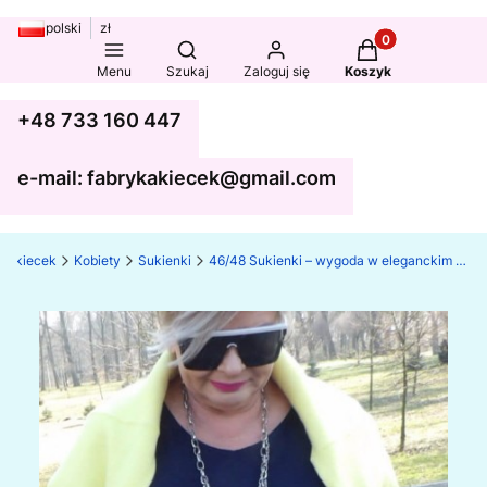
polski
zł
Produkty w koszy
Otwórz wyszukiwarkę
Menu
Szukaj
Zaloguj się
Koszyk
+48 733 160 447
e-mail: fabrykakiecek@gmail.com
ka kiecek
Kobiety
Sukienki
46/48 Sukienki – wygoda w eleganckim stylu