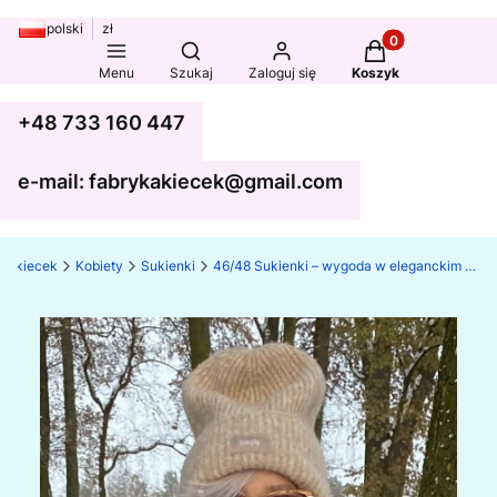
polski
zł
Produkty w koszy
Otwórz wyszukiwarkę
Menu
Szukaj
Zaloguj się
Koszyk
+48 733 160 447
e-mail: fabrykakiecek@gmail.com
ka kiecek
Kobiety
Sukienki
46/48 Sukienki – wygoda w eleganckim stylu