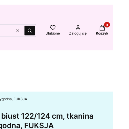
Produkty w kos
Wyczyść
Szukaj
Ulubione
Zaloguj się
Koszyk
 wygodna, FUKSJA
biust 122/124 cm, tkanina
godna, FUKSJA