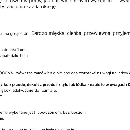
ię zarówno w pracy, jak i na wieczornych wyjściach — wyst
tylizację na każdą okazję.
Bardzo miękka, cienka, przewiewna, przyje
a, na gorące dni.
materiału 1 cm
 materiału 1 cm
ONA -wówczas zamówienie nie podlega zwrotowi z uwagi na indywi
ylko z przodu, dekolt z przodu i z tyłu lub łódka - napis to w uwaga
łęboki adekwatnie do rozmiaru.
cm
enki wykonane jest podłożeniem, bez kieszeni.
ię.
 do pracy, na wakacje, wyjścia okazjonalne,