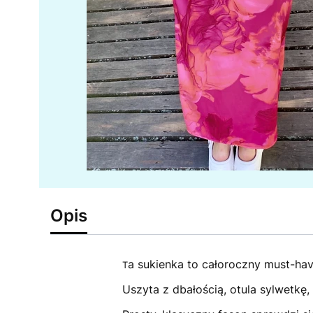
Opis
a sukienka to całoroczny must-hav
T
Uszyta z dbałością, otula sylwetkę