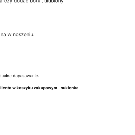
arczy dodać botki, ulubiony
mna w noszeniu.
dualne dopasowanie.
ch Klienta w koszyku zakupowym - sukienka