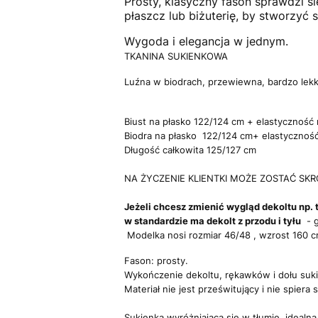
Prosty, klasyczny fason sprawdzi s
płaszcz lub biżuterię, by stworzyć s
Wygoda i elegancja w jednym.
TKANINA SUKIENKOWA
Luźna w biodrach, przewiewna, bardzo lekk
Biust na płasko 122/124 cm + elastyczność 
Biodra na płasko 122/124 cm+ elastyczność
Długość całkowita 125/127 cm
NA ŻYCZENIE KLIENTKI MOŻE ZOSTAĆ SKRÓC
Jeżeli chcesz zmienić wygląd dekoltu np. t
w standardzie ma dekolt z przodu i tyłu
- g
Modelka nosi rozmiar 46/48 , wzrost 160 
Fason: prosty.
Wykończenie dekoltu, rękawków i dołu suki
Materiał nie jest prześwitujący i nie spiera s
Sukienka wyróżniająca się w tłumie, idealna