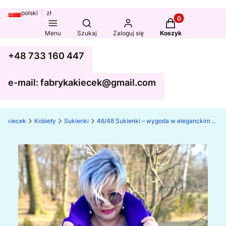
polski
zł
Produkty w koszy
Otwórz wyszukiwarkę
Menu
Szukaj
Zaloguj się
Koszyk
+48 733 160 447
e-mail: fabrykakiecek@gmail.com
ka kiecek
Kobiety
Sukienki
46/48 Sukienki – wygoda w eleganckim stylu