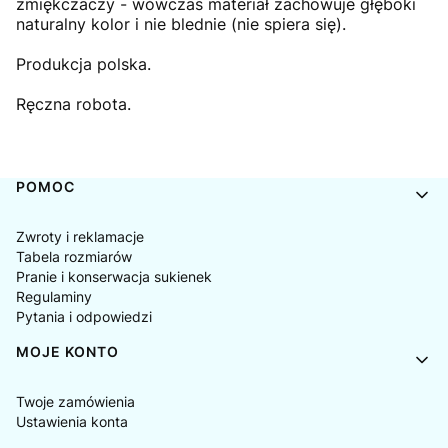
zmiękczaczy - wówczas materiał zachowuje głęboki
naturalny kolor i nie blednie (nie spiera się).
Produkcja polska.
Ręczna robota.
Linki w stopce
POMOC
Zwroty i reklamacje
Tabela rozmiarów
Pranie i konserwacja sukienek
Regulaminy
Pytania i odpowiedzi
MOJE KONTO
Twoje zamówienia
Ustawienia konta