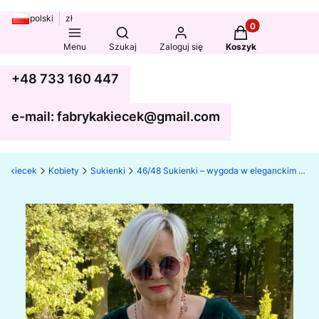
polski
zł
Produkty w koszy
Otwórz wyszukiwarkę
Menu
Szukaj
Zaloguj się
Koszyk
+48 733 160 447
e-mail: fabrykakiecek@gmail.com
ka kiecek
Kobiety
Sukienki
46/48 Sukienki – wygoda w eleganckim stylu