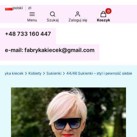
polski
zł
Produkty w koszy
Otwórz wyszukiwarkę
Menu
Szukaj
Zaloguj się
Koszyk
+48 733 160 447
e-mail: fabrykakiecek@gmail.com
abryka kiecek
Kobiety
Sukienki
44/46 Sukienki – styl i pewność siebie