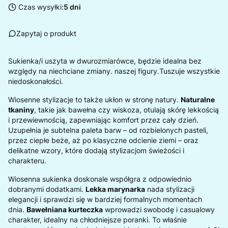
Czas wysyłki:
5 dni
Zapytaj o produkt
Sukienka/i uszyta w dwurozmiarówce, będzie idealna bez
względy na niechciane zmiany. naszej figury.Tuszuje wszystkie
niedoskonałości.
Wiosenne stylizacje to także ukłon w stronę natury.
Naturalne
tkaniny
, takie jak bawełna czy wiskoza, otulają skórę lekkością
i przewiewnością, zapewniając komfort przez cały dzień.
Uzupełnia je subtelna paleta barw – od rozbielonych pasteli,
przez ciepłe beże, aż po klasyczne odcienie ziemi – oraz
delikatne wzory, które dodają stylizacjom świeżości i
charakteru.
Wiosenna sukienka doskonale współgra z odpowiednio
dobranymi dodatkami.
Lekka marynarka
nada stylizacji
elegancji i sprawdzi się w bardziej formalnych momentach
dnia.
Bawełniana kurteczka
wprowadzi swobodę i casualowy
charakter, idealny na chłodniejsze poranki. To właśnie