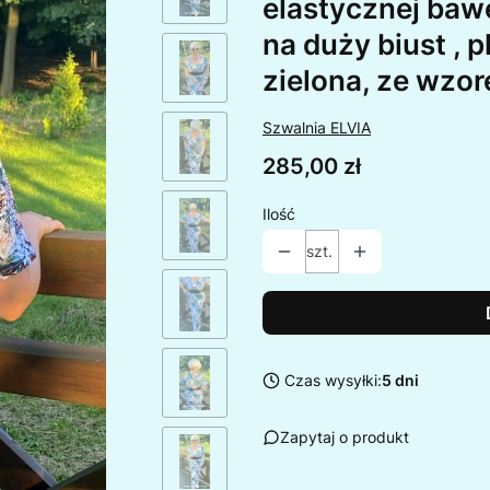
elastycznej baw
na duży biust , 
zielona, ze wzo
Szwalnia ELVIA
Cena
285,00 zł
Ilość
szt.
Czas wysyłki:
5 dni
Zapytaj o produkt