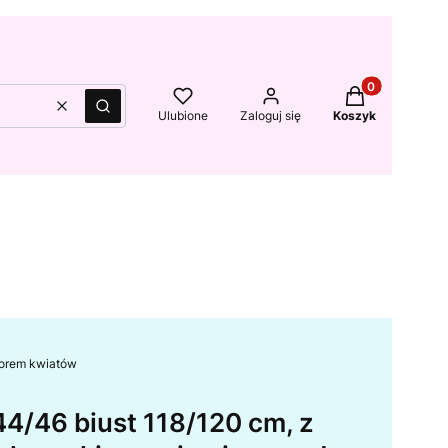
Produkty w kos
Wyczyść
Szukaj
Ulubione
Zaloguj się
Koszyk
wzorem kwiatów
44/46 biust 118/120 cm, z