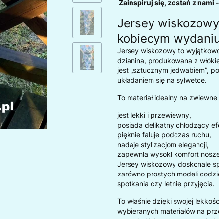
Zainspiruj się, zostań z nami 
Jersey wiskozowy 
kobiecym wydani
Jersey wiskozowy to wyjątkowo
dzianina, produkowana z włóki
jest „sztucznym jedwabiem”, 
układaniem się na sylwetce.
To materiał idealny na zwiewne
jest lekki i przewiewny,
posiada delikatny chłodzący ef
pięknie faluje podczas ruchu,
nadaje stylizacjom elegancji,
zapewnia wysoki komfort nosze
Jersey wiskozowy doskonale s
zarówno prostych modeli codzie
spotkania czy letnie przyjęcia.
To właśnie dzięki swojej lekkoś
wybieranych materiałów na przew