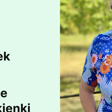
ek
te
ienki