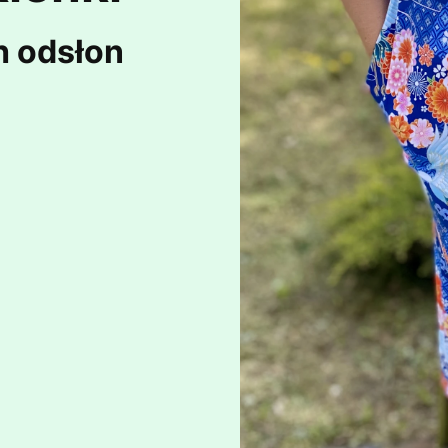
h odsłon