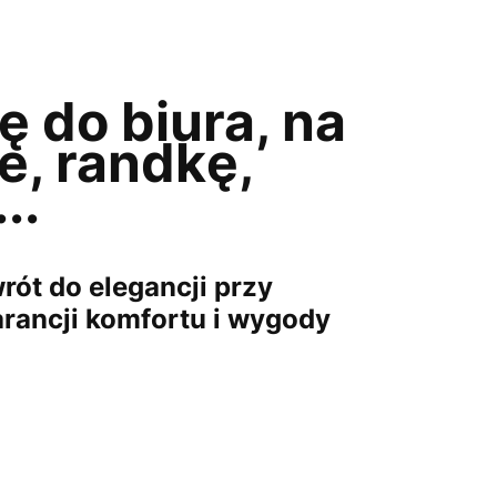
ę do biura, na
e, randkę,
..
ót do elegancji przy
rancji komfortu i wygody