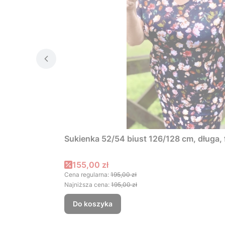
Sukienka 52/54 biust 126/128 cm, długa
Cena promocyjna
155,00 zł
Cena regularna:
195,00 zł
Najniższa cena:
195,00 zł
Do koszyka