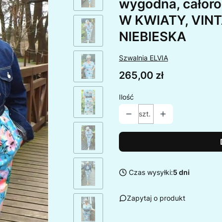
wygodna, całoro
W KWIATY, VINT
NIEBIESKA
Szwalnia ELVIA
Cena
265,00 zł
Ilość
szt.
Czas wysyłki:
5 dni
Zapytaj o produkt