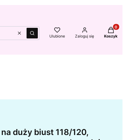
Produkty w kos
Wyczyść
Szukaj
Ulubione
Zaloguj się
Koszyk
na duży biust 118/120,