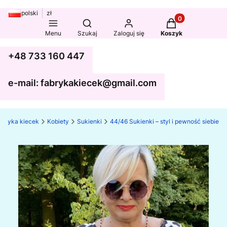
polski
zł
Produkty w koszy
Otwórz wyszukiwarkę
Menu
Szukaj
Zaloguj się
Koszyk
+48 733 160 447
e-mail: fabrykakiecek@gmail.com
abryka kiecek
Kobiety
Sukienki
44/46 Sukienki – styl i pewność siebie