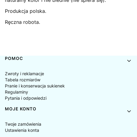
naturalny kolor i nie blednie (nie spiera się).
Produkcja polska.
Ręczna robota.
Linki w stopce
POMOC
Zwroty i reklamacje
Tabela rozmiarów
Pranie i konserwacja sukienek
Regulaminy
Pytania i odpowiedzi
MOJE KONTO
Twoje zamówienia
Ustawienia konta