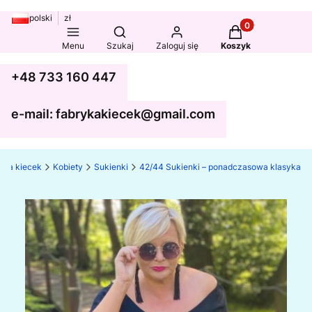
polski
zł
Produkty w koszy
Otwórz wyszukiwarkę
Menu
Szukaj
Zaloguj się
Koszyk
+48 733 160 447
e-mail: fabrykakiecek@gmail.com
yka kiecek
Kobiety
Sukienki
42/44 Sukienki – ponadczasowa klasyka