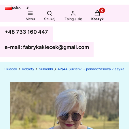
polski
zł
Produkty w koszy
Otwórz wyszukiwarkę
Menu
Szukaj
Zaloguj się
Koszyk
+48 733 160 447
e-mail: fabrykakiecek@gmail.com
yka kiecek
Kobiety
Sukienki
42/44 Sukienki – ponadczasowa klasyka