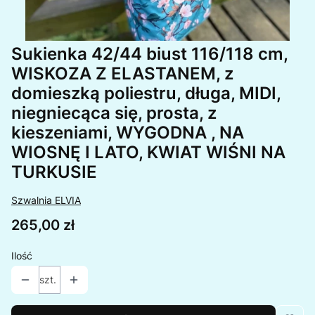
Sukienka 42/44 biust 116/118 cm,
WISKOZA Z ELASTANEM, z
domieszką poliestru, długa, MIDI,
niegniecąca się, prosta, z
kieszeniami, WYGODNA , NA
WIOSNĘ I LATO, KWIAT WIŚNI NA
TURKUSIE
Szwalnia ELVIA
Cena
265,00 zł
Ilość
szt.