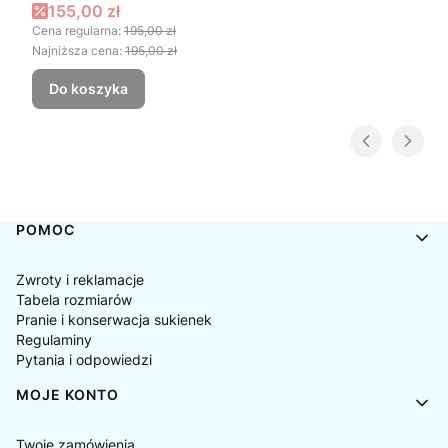
DROBNA DZIKA RÓŻA
Cena promocyjna
155,00 zł
Cena regularna:
195,00 zł
Najniższa cena:
195,00 zł
Do koszyka
Linki w stopce
POMOC
Zwroty i reklamacje
Tabela rozmiarów
Pranie i konserwacja sukienek
Regulaminy
Pytania i odpowiedzi
MOJE KONTO
Twoje zamówienia