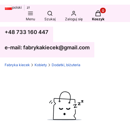
polski
zł
Produkty w koszy
Otwórz wyszukiwarkę
Menu
Szukaj
Zaloguj się
Koszyk
+48 733 160 447
e-mail: fabrykakiecek@gmail.com
Fabryka kiecek
Kobiety
Dodatki, biżuteria