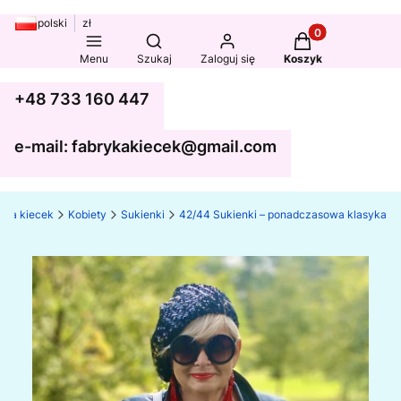
polski
zł
Produkty w koszy
Otwórz wyszukiwarkę
Menu
Szukaj
Zaloguj się
Koszyk
+48 733 160 447
e-mail: fabrykakiecek@gmail.com
yka kiecek
Kobiety
Sukienki
42/44 Sukienki – ponadczasowa klasyka