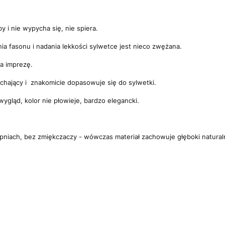
by i nie wypycha się, nie spiera.
ia fasonu i nadania lekkości sylwetce jest nieco zwężana.
na imprezę.
dychający i znakomicie dopasowuje się do sylwetki.
gląd, kolor nie płowieje, bardzo elegancki.
opniach, bez zmiękczaczy - wówczas materiał zachowuje głęboki naturalny 