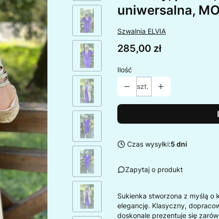
uniwersalna, MO
Szwalnia ELVIA
Cena
285,00 zł
Ilość
szt.
Czas wysyłki:
5 dni
Zapytaj o produkt
Sukienka stworzona z myślą o k
elegancję. Klasyczny, dopracowa
doskonale prezentuje się zarówn