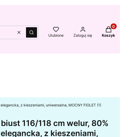
Produkty w kos
Wyczyść
Szukaj
Ulubione
Zaloguj się
Koszyk
, elegancka, z kieszeniami, uniwersalna, MOCNY FIOLET (1)
 biust 116/118 cm welur, 80%
 elegancka, z kieszeniami,