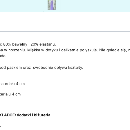
ru: 80% bawełny i 20% elastanu.
 w noszeniu. Miękka w dotyku i delikatnie połyskuje. Nie gniecie się, ni
ada.
ę pod paskiem oraz swobodnie opływa kształty.
.
materiału 4 cm
teriału 4 cm
ADCE: dodatki i biżuteria
.