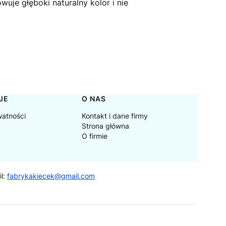
uje głęboki naturalny kolor i nie
JE
O NAS
watności
Kontakt i dane firmy
Strona główna
O firmie
il:
fabrykakiecek@gmail.com