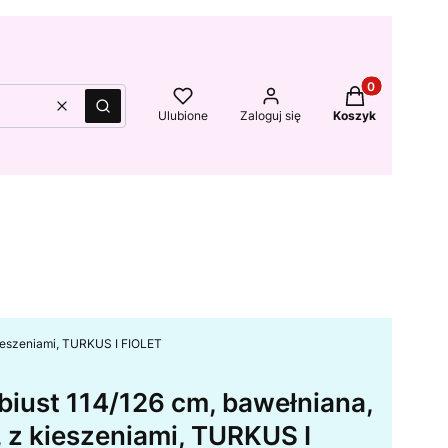
Produkty w kos
Wyczyść
Szukaj
Ulubione
Zaloguj się
Koszyk
kieszeniami, TURKUS I FIOLET
biust 114/126 cm, bawełniana,
, z kieszeniami, TURKUS I