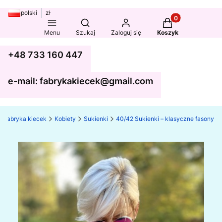
polski
zł
Produkty w koszy
Otwórz wyszukiwarkę
Menu
Szukaj
Zaloguj się
Koszyk
+48 733 160 447
e-mail: fabrykakiecek@gmail.com
Fabryka kiecek
Kobiety
Sukienki
40/42 Sukienki – klasyczne fasony