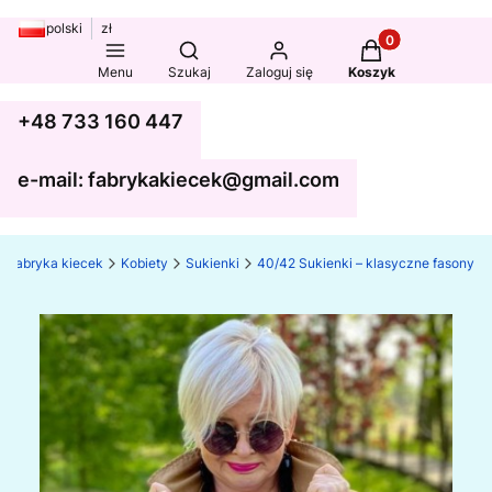
polski
zł
Produkty w koszy
Otwórz wyszukiwarkę
Menu
Szukaj
Zaloguj się
Koszyk
+48 733 160 447
e-mail: fabrykakiecek@gmail.com
Fabryka kiecek
Kobiety
Sukienki
40/42 Sukienki – klasyczne fasony