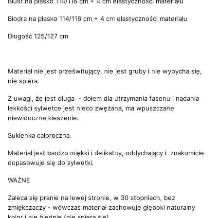
Biust na płasko 114/116 cm + 4 cm elastyczności materiału
Biodra na płasko 114/116 cm + 4 cm elastyczności materiału
Długość 125/127 cm
Materiał nie jest prześwitujący, nie jest gruby i nie wypycha się,
nie spiera.
Z uwagi, że jest długa - dołem dla utrzymania fasonu i nadania
lekkości sylwetce jest nieco zwężana, ma wpuszczane
niewidoczne kieszenie.
Sukienka całoroczna.
Materiał jest bardzo miękki i delikatny, oddychający i znakomicie
dopasowuje się do sylwetki.
WAŻNE
Zaleca się pranie na lewej stronie, w 30 stopniach, bez
zmiękczaczy - wówczas materiał zachowuje głęboki naturalny
kolor i nie blednie (nie spiera się).