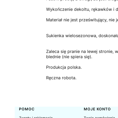
Wykończenie dekoltu, rękawków i d
Materiał nie jest prześwitujący, nie j
Sukienka wielosezonowa, doskonała
Zaleca się pranie na lewej stronie,
blednie (nie spiera się).
Produkcja polska.
Ręczna robota.
Linki w stopce
POMOC
MOJE KONTO
Zwroty i reklamacje
Twoje zamówienia