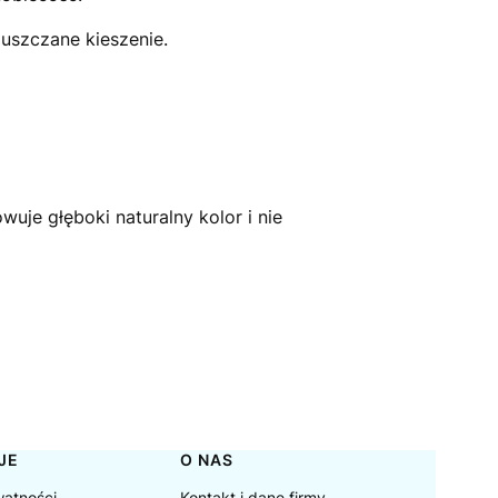
uszczane kieszenie.
uje głęboki naturalny kolor i nie
JE
O NAS
watności
Kontakt i dane firmy