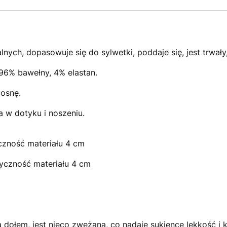
lnych, dopasowuje się do sylwetki, poddaje się, jest trwały
 96% bawełny, 4% elastan.
iosnę.
a w dotyku i noszeniu.
yczność materiału 4 cm
tyczność materiału 4 cm
ga dołem, jest nieco zwężana, co nadaje sukience lekkość i 