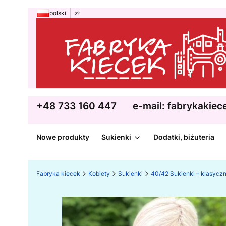
polski
zł
+48 733 160 447
e-mail: fabrykakie
Nowe produkty
Sukienki
Dodatki, biżuteria
Fabryka kiecek
Kobiety
Sukienki
40/42 Sukienki – klasycz