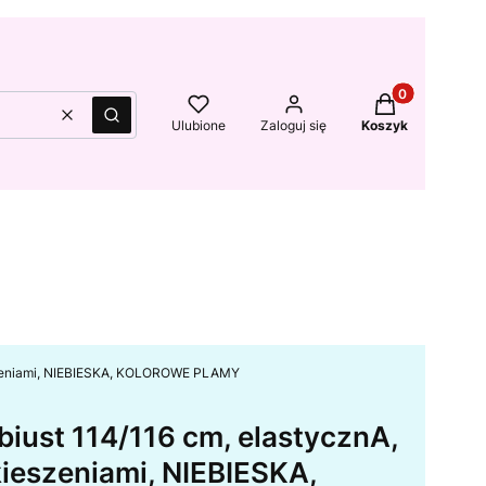
Produkty w kos
Wyczyść
Szukaj
Ulubione
Zaloguj się
Koszyk
ieszeniami, NIEBIESKA, KOLOROWE PLAMY
biust 114/116 cm, elastycznA,
 kieszeniami, NIEBIESKA,