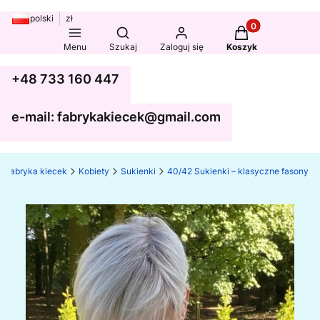
polski
zł
Produkty w koszy
Otwórz wyszukiwarkę
Menu
Szukaj
Zaloguj się
Koszyk
+48 733 160 447
e-mail: fabrykakiecek@gmail.com
Fabryka kiecek
Kobiety
Sukienki
40/42 Sukienki – klasyczne fasony