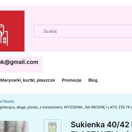
cek@gmail.com
Marynarki, kurtki, płaszcze
Promocje
Blog
ne fasony
gniecąca, długa, prosta, z kieszeniami, WYGODNA , NA WIOSNĘ I LATO, ŻÓŁT
Sukienka 40/42 