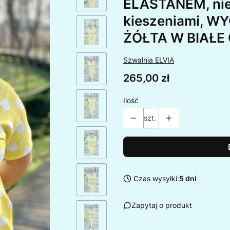
ELASTANEM, nieg
kieszeniami, W
ŻÓŁTA W BIAŁE
Szwalnia ELVIA
Cena
265,00 zł
Ilość
szt.
Czas wysyłki:
5 dni
Zapytaj o produkt