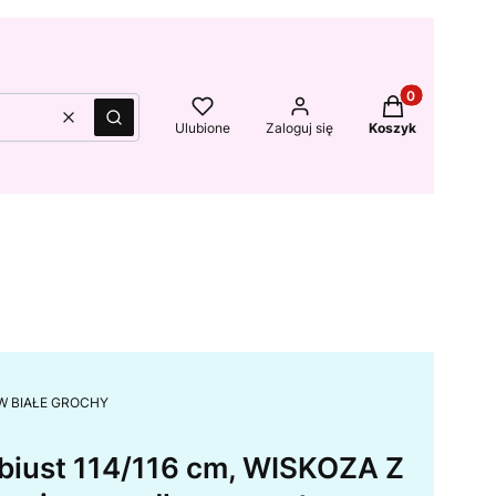
Produkty w kos
Wyczyść
Szukaj
Ulubione
Zaloguj się
Koszyk
A W BIAŁE GROCHY
biust 114/116 cm, WISKOZA Z