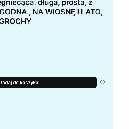
niecąca, długa, prosta, z
YGODNA , NA WIOSNĘ I LATO,
 GROCHY
Dodaj do koszyka