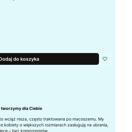
Dodaj do koszyka
- tworzymy dla Ciebie
to wciąż nisza, często traktowana po macoszemu. My
że kobiety o większych rozmiarach zasługują na ubrania,
iece – bez kompromisów.