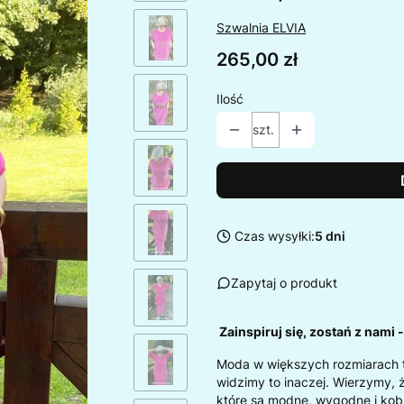
Szwalnia ELVIA
Cena
265,00 zł
Ilość
szt.
Czas wysyłki:
5 dni
Zapytaj o produkt
Zainspiruj się, zostań z nami 
Moda w większych rozmiarach 
widzimy to inaczej. Wierzymy, 
które są modne, wygodne i kob