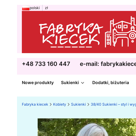
polski
zł
+48 733 160 447
e-mail: fabrykakie
Nowe produkty
Sukienki
Dodatki, biżuteria
Fabryka kiecek
Kobiety
Sukienki
38/40 Sukienki – styl i w