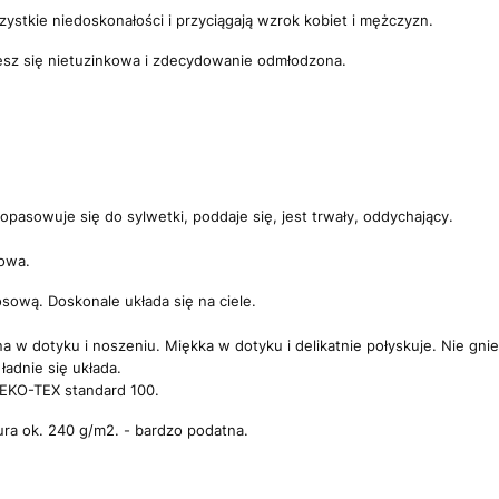
stkie niedoskonałości i przyciągają wzrok kobiet i mężczyzn.
esz się nietuzinkowa i zdecydowanie odmłodzona.
.
opasowuje się do sylwetki, poddaje się, jest trwały, oddychający.
owa.
osową. Doskonale układa się na ciele.
 w dotyku i noszeniu. Miękka w dotyku i delikatnie połyskuje. Nie gniec
ładnie się układa.
 OEKO-TEX standard 100.
a ok. 240 g/m2. - bardzo podatna.