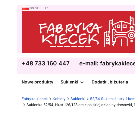
polski
zł
+48 733 160 447
e-mail: fabrykakie
Nowe produkty
Sukienki
Dodatki, biżuteria
Fabryka kiecek
Kobiety
Sukienki
52/54 Sukienki – styl i kom
Sukienka 52/54, biust 126/128 cm z polskiej dzianiny dresów