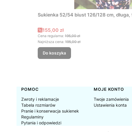
Sukienka 52/54 biust 126/128 cm, długa
Cena promocyjna
155,00 zł
Cena regularna:
195,00 zł
Najniższa cena:
195,00 zł
Do koszyka
Linki w stopce
POMOC
MOJE KONTO
Zwroty i reklamacje
Twoje zamówienia
Tabela rozmiarów
Ustawienia konta
Pranie i konserwacja sukienek
Regulaminy
Pytania i odpowiedzi