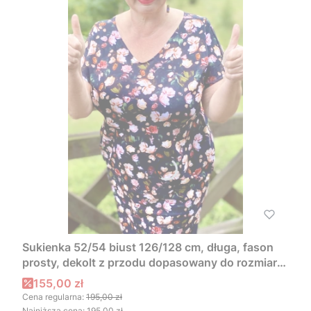
Sukienka 52/54 biust 126/128 cm, długa, fason
prosty, dekolt z przodu dopasowany do rozmiaru,
DROBNA DZIKA RÓŻA
Cena promocyjna
155,00 zł
Cena regularna:
195,00 zł
Najniższa cena:
195,00 zł