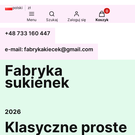
polski
zł
Produkty w koszy
Otwórz wyszukiwarkę
Menu
Szukaj
Zaloguj się
Koszyk
+48 733 160 447
e-mail: fabrykakiecek@gmail.com
Fabryka
sukienek
2026
Klasyczne proste