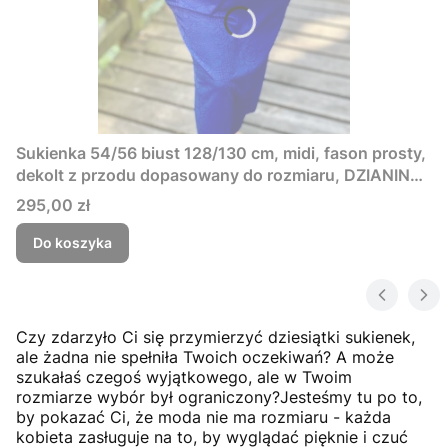
Sukienka 54/56 biust 128/130 cm, midi, fason prosty,
dekolt z przodu dopasowany do rozmiaru, DZIANINA
ŻAKARDOWA PREMIUM, GRANATOWA, TŁOCZONE
Cena
295,00 zł
KWIAT
Do koszyka
Czy zdarzyło Ci się przymierzyć dziesiątki sukienek,
ale żadna nie spełniła Twoich oczekiwań? A może
szukałaś czegoś wyjątkowego, ale w Twoim
rozmiarze wybór był ograniczony?Jesteśmy tu po to,
by pokazać Ci, że moda nie ma rozmiaru - każda
kobieta zasługuje na to, by wyglądać pięknie i czuć