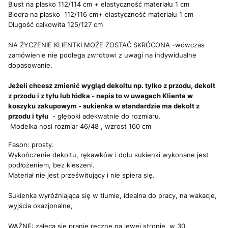
Biust na płasko 112/114 cm + elastyczność materiału 1 cm
Biodra na płasko 112/116 cm+ elastyczność materiału 1 cm
Długość całkowita 125/127 cm
NA ŻYCZENIE KLIENTKI MOŻE ZOSTAĆ SKRÓCONA -wówczas
zamówienie nie podlega zwrotowi z uwagi na indywidualne
dopasowanie.
Jeżeli chcesz zmienić wygląd dekoltu np. tylko z przodu, dekolt
z przodu i z tyłu lub łódka - napis to w uwagach Klienta w
koszyku zakupowym - sukienka w standardzie ma dekolt z
przodu i tyłu
- głęboki adekwatnie do rozmiaru.
Modelka nosi rozmiar 46/48 , wzrost 160 cm
Fason: prosty.
Wykończenie dekoltu, rękawków i dołu sukienki wykonane jest
podłożeniem, bez kieszeni.
Materiał nie jest prześwitujący i nie spiera się.
Sukienka wyróżniająca się w tłumie, idealna do pracy, na wakacje,
wyjścia okazjonalne,
WAŻNE:
zaleca się pranie ręczne na lewej stronie, w 30