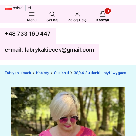
polski
zł
Produkty w koszy
Otwórz wyszukiwarkę
Menu
Szukaj
Zaloguj się
Koszyk
+48 733 160 447
e-mail: fabrykakiecek@gmail.com
Fabryka kiecek
Kobiety
Sukienki
38/40 Sukienki – styl i wygoda