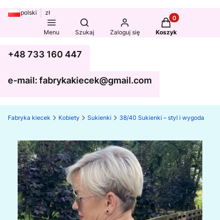
polski
zł
Produkty w koszy
Otwórz wyszukiwarkę
Menu
Szukaj
Zaloguj się
Koszyk
+48 733 160 447
e-mail: fabrykakiecek@gmail.com
Fabryka kiecek
Kobiety
Sukienki
38/40 Sukienki – styl i wygoda