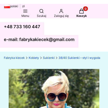
polski
zł
Produkty w koszy
Otwórz wyszukiwarkę
Menu
Szukaj
Zaloguj się
Koszyk
+48 733 160 447
e-mail: fabrykakiecek@gmail.com
Fabryka kiecek
Kobiety
Sukienki
38/40 Sukienki – styl i wygoda