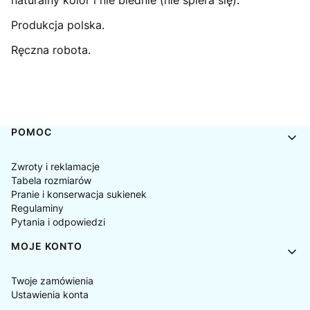
naturalny kolor i nie blednie (nie spiera się).
Produkcja polska.
Ręczna robota.
Linki w stopce
POMOC
Zwroty i reklamacje
Tabela rozmiarów
Pranie i konserwacja sukienek
Regulaminy
Pytania i odpowiedzi
MOJE KONTO
Twoje zamówienia
Ustawienia konta