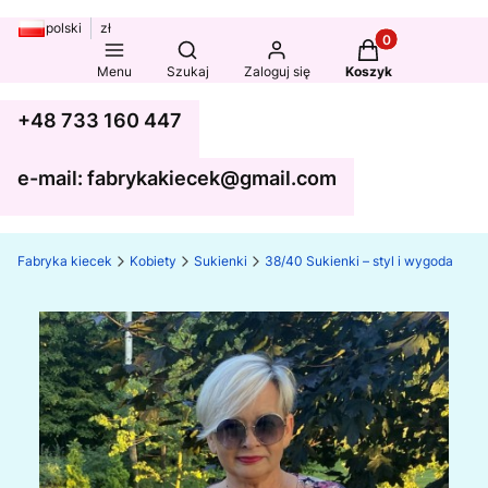
polski
zł
Produkty w koszy
Otwórz wyszukiwarkę
Menu
Szukaj
Zaloguj się
Koszyk
+48 733 160 447
e-mail: fabrykakiecek@gmail.com
Fabryka kiecek
Kobiety
Sukienki
38/40 Sukienki – styl i wygoda