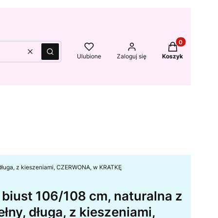
Produkty w kos
Wyczyść
Szukaj
Ulubione
Zaloguj się
Koszyk
, długa, z kieszeniami, CZERWONA, w KRATKĘ
biust 106/108 cm, naturalna z
łny, długa, z kieszeniami,