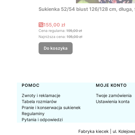
Sukienka 52/54 biust 126/128 cm, długa
Cena promocyjna
155,00 zł
Cena regularna:
195,00 zł
Najniższa cena:
195,00 zł
Do koszyka
Linki w stopce
POMOC
MOJE KONTO
Zwroty i reklamacje
Twoje zamówienia
Tabela rozmiarów
Ustawienia konta
Pranie i konserwacja sukienek
Regulaminy
Pytania i odpowiedzi
Fabryka kiecek | ul. Kolejow