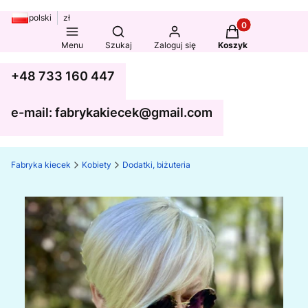
polski
zł
Produkty w koszy
Otwórz wyszukiwarkę
Menu
Szukaj
Zaloguj się
Koszyk
+48 733 160 447
e-mail: fabrykakiecek@gmail.com
Fabryka kiecek
Kobiety
Dodatki, biżuteria