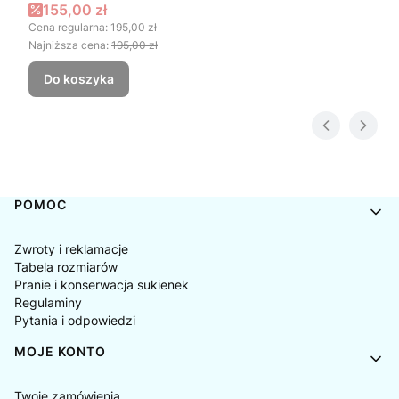
DROBNA DZIKA RÓŻA
Cena promocyjna
155,00 zł
Cena regularna:
195,00 zł
Najniższa cena:
195,00 zł
Do koszyka
Linki w stopce
POMOC
Zwroty i reklamacje
Tabela rozmiarów
Pranie i konserwacja sukienek
Regulaminy
Pytania i odpowiedzi
MOJE KONTO
Twoje zamówienia