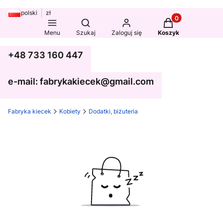
polski
zł
Produkty w koszy
Otwórz wyszukiwarkę
Menu
Szukaj
Zaloguj się
Koszyk
+48 733 160 447
e-mail: fabrykakiecek@gmail.com
Fabryka kiecek
Kobiety
Dodatki, biżuteria