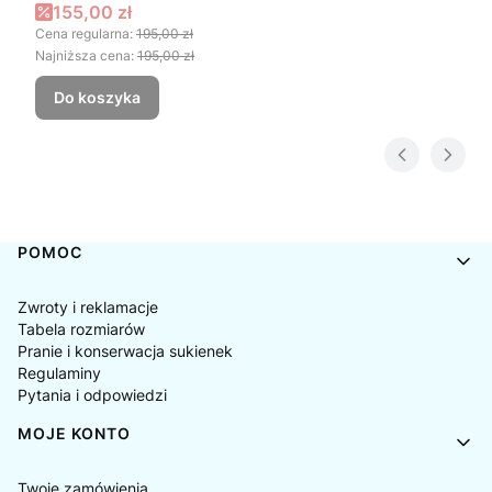
DROBNA DZIKA RÓŻA
Cena promocyjna
155,00 zł
Cena regularna:
195,00 zł
Najniższa cena:
195,00 zł
Do koszyka
Linki w stopce
POMOC
Zwroty i reklamacje
Tabela rozmiarów
Pranie i konserwacja sukienek
Regulaminy
Pytania i odpowiedzi
MOJE KONTO
Twoje zamówienia