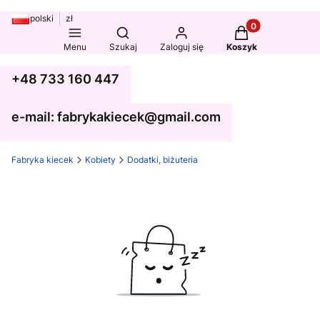
polski
zł
Produkty w koszy
Otwórz wyszukiwarkę
Menu
Szukaj
Zaloguj się
Koszyk
+48 733 160 447
e-mail: fabrykakiecek@gmail.com
Fabryka kiecek
Kobiety
Dodatki, biżuteria