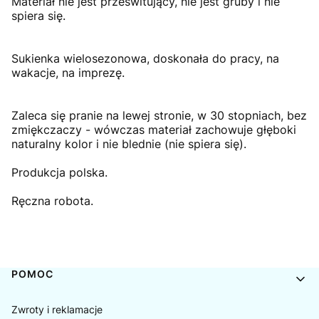
Materiał nie jest prześwitujący, nie jest gruby i nie
spiera się.
Sukienka wielosezonowa, doskonała do pracy, na
wakacje, na imprezę.
Zaleca się pranie na lewej stronie, w 30 stopniach, bez
zmiękczaczy - wówczas materiał zachowuje głęboki
naturalny kolor i nie blednie (nie spiera się).
Produkcja polska.
Ręczna robota.
Linki w stopce
POMOC
Zwroty i reklamacje