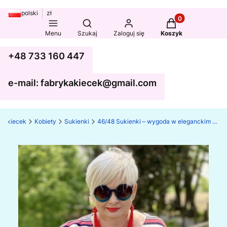
polski
zł
Produkty w koszy
Otwórz wyszukiwarkę
Menu
Szukaj
Zaloguj się
Koszyk
+48 733 160 447
e-mail: fabrykakiecek@gmail.com
ka kiecek
Kobiety
Sukienki
46/48 Sukienki – wygoda w eleganckim stylu