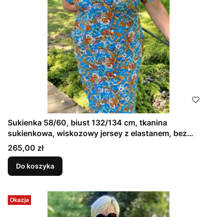
Sukienka 58/60, biust 132/134 cm, tkanina
sukienkowa, wiskozowy jersey z elastanem, bez
kieszeni, wygodna, na duży biust, NIEBIESKA W
Cena
265,00 zł
KWIATOWY ORNAMENT
Do koszyka
Okazja