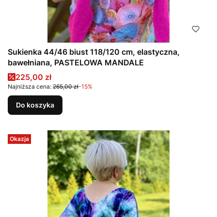
Sukienka 44/46 biust 118/120 cm, elastyczna,
bawełniana, PASTELOWA MANDALE
Cena promocyjna
225,00 zł
Najniższa cena:
265,00 zł
-15%
Do koszyka
Okazja