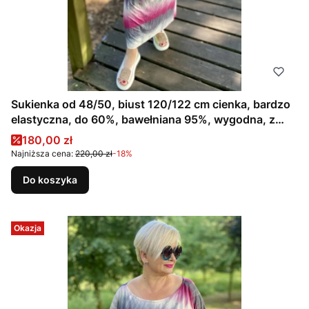
Sukienka od 48/50, biust 120/122 cm cienka, bardzo
elastyczna, do 60%, bawełniana 95%, wygodna, z
kieszeniami, na duży biust, CIENIOWANA, RÓŻOWA,
Cena promocyjna
180,00 zł
SZARA
Najniższa cena:
220,00 zł
-18%
Do koszyka
Okazja