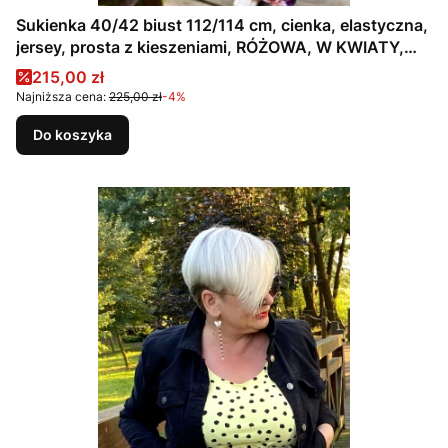
Sukienka 40/42 biust 112/114 cm, cienka, elastyczna,
jersey, prosta z kieszeniami, RÓŻOWA, W KWIATY,
LILIE
Cena promocyjna
215,00 zł
Najniższa cena:
225,00 zł
-4%
Do koszyka