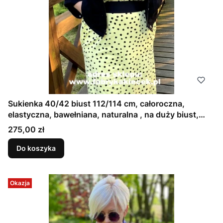
Sukienka 40/42 biust 112/114 cm, całoroczna,
elastyczna, bawełniana, naturalna , na duży biust,
ŻÓŁTA, W CZARNE GROCHY
Cena
275,00 zł
Do koszyka
Okazja