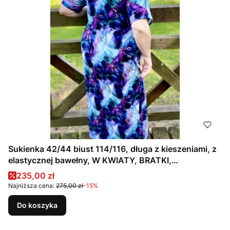
Sukienka 42/44 biust 114/116, długa z kieszeniami, z
elastycznej bawełny, W KWIATY, BRATKI,
FIOLETOWA, NIEBIESKA
Cena promocyjna
235,00 zł
Najniższa cena:
275,00 zł
-15%
Do koszyka