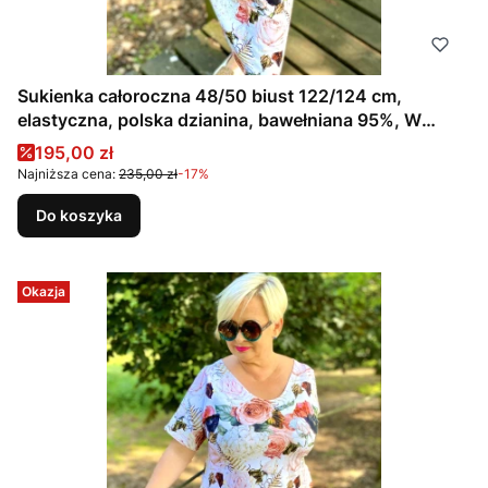
Sukienka całoroczna 48/50 biust 122/124 cm,
elastyczna, polska dzianina, bawełniana 95%, W
KWIATY, RÓŻE, BRĄZOWA, BEŻOWA
Cena promocyjna
195,00 zł
Najniższa cena:
235,00 zł
-17%
Do koszyka
Okazja