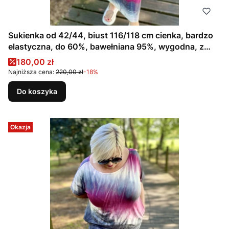
Sukienka od 42/44, biust 116/118 cm cienka, bardzo
elastyczna, do 60%, bawełniana 95%, wygodna, z
kieszeniami, na duży biust, CIENIOWANA, RÓŻOWA,
Cena promocyjna
180,00 zł
SZARA
Najniższa cena:
220,00 zł
-18%
Do koszyka
Okazja