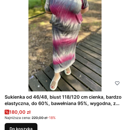
Sukienka od 46/48, biust 118/120 cm cienka, bardzo
elastyczna, do 60%, bawełniana 95%, wygodna, z
kieszeniami, na duży biust, CIENIOWANA, RÓŻOWA,
Cena promocyjna
180,00 zł
SZARA
Najniższa cena:
220,00 zł
-18%
Do koszyka