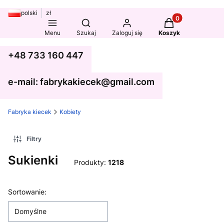
polski
zł
Produkty w koszy
Otwórz wyszukiwarkę
Menu
Szukaj
Zaloguj się
Koszyk
+48 733 160 447
e-mail: fabrykakiecek@gmail.com
Fabryka kiecek
Kobiety
Filtry
Sukienki
Produkty:
1218
Lista produktów
Sortowanie:
Domyślne