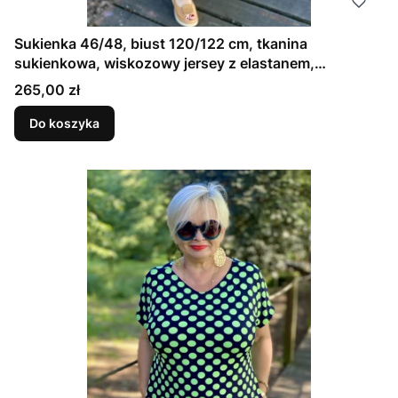
Sukienka 46/48, biust 120/122 cm, tkanina
sukienkowa, wiskozowy jersey z elastanem,
wygodna, na duży biust, GRANATOWA W ZIELONE
Cena
265,00 zł
GROCHY
Do koszyka