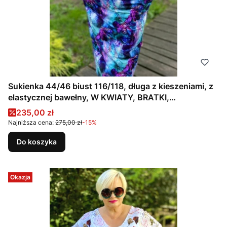
Sukienka 44/46 biust 116/118, długa z kieszeniami, z
elastycznej bawełny, W KWIATY, BRATKI,
FIOLETOWA, NIEBIESKA
Cena promocyjna
235,00 zł
Najniższa cena:
275,00 zł
-15%
Do koszyka
Okazja