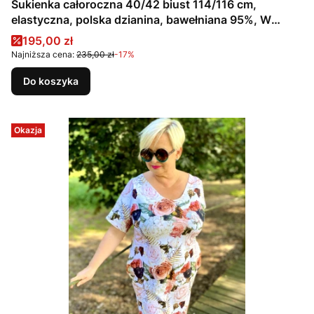
Sukienka całoroczna 40/42 biust 114/116 cm,
elastyczna, polska dzianina, bawełniana 95%, W
KWIATY, RÓŻE, BRĄZOWA, BEŻOWA
Cena promocyjna
195,00 zł
Najniższa cena:
235,00 zł
-17%
Do koszyka
Okazja