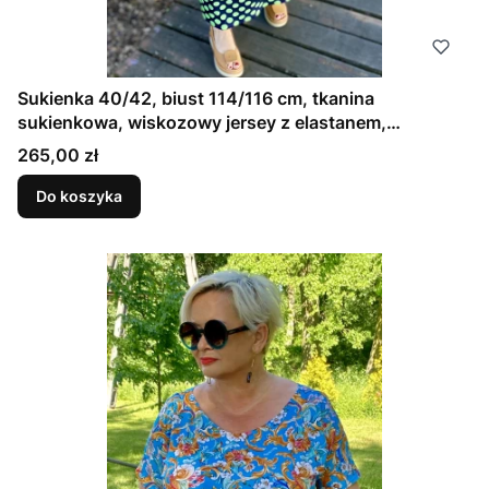
Sukienka 40/42, biust 114/116 cm, tkanina
sukienkowa, wiskozowy jersey z elastanem,
wygodna, na duży biust, GRANATOWA W ZIELONE
Cena
265,00 zł
GROCHY
Do koszyka