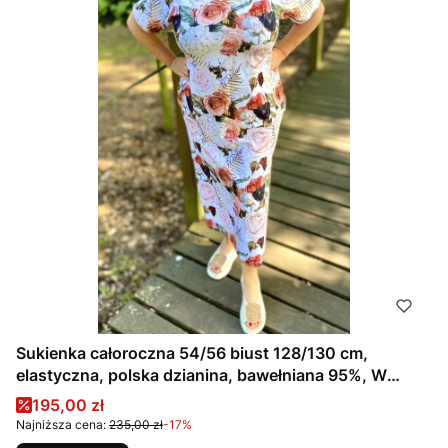
Sukienka całoroczna 54/56 biust 128/130 cm,
elastyczna, polska dzianina, bawełniana 95%, W
KWIATY, RÓŻE, BRĄZOWA, BEŻOWA
Cena promocyjna
195,00 zł
Najniższa cena:
235,00 zł
-17%