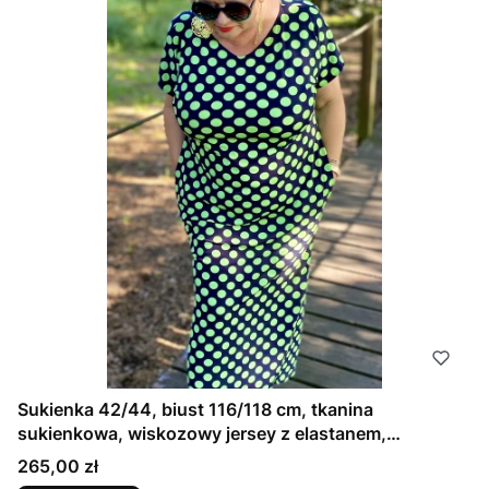
Sukienka 42/44, biust 116/118 cm, tkanina
sukienkowa, wiskozowy jersey z elastanem,
wygodna, na duży biust, GRANATOWA W ZIELONE
Cena
265,00 zł
GROCHY