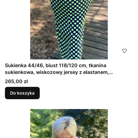
Sukienka 44/46, biust 118/120 cm, tkanina
sukienkowa, wiskozowy jersey z elastanem,
wygodna, na duży biust, GRANATOWA W ZIELONE
Cena
265,00 zł
GROCHY
Do koszyka