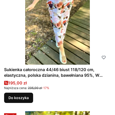
Sukienka całoroczna 44/46 biust 118/120 cm,
elastyczna, polska dzianina, bawełniana 95%, W
KWIATY, RÓŻE, BRĄZOWA, BEŻOWA
Cena promocyjna
195,00 zł
Najniższa cena:
235,00 zł
-17%
Do koszyka