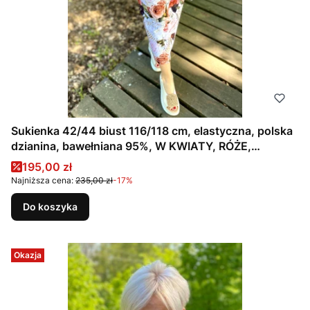
Sukienka 42/44 biust 116/118 cm, elastyczna, polska
dzianina, bawełniana 95%, W KWIATY, RÓŻE,
BRĄZOWA, BEŻOWA
Cena promocyjna
195,00 zł
Najniższa cena:
235,00 zł
-17%
Do koszyka
Okazja