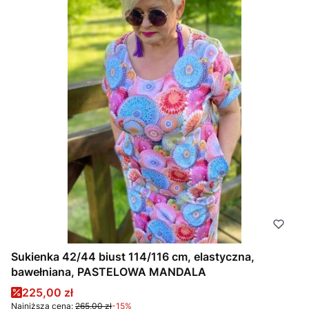
Sukienka 42/44 biust 114/116 cm, elastyczna,
bawełniana, PASTELOWA MANDALA
Cena promocyjna
225,00 zł
Najniższa cena:
265,00 zł
-15%