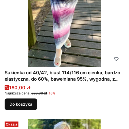
Sukienka od 40/42, biust 114/116 cm cienka, bardzo
elastyczna, do 60%, bawełniana 95%, wygodna, z
kieszeniami, na duży biust, CIENIOWANA, RÓŻOWA,
Cena promocyjna
180,00 zł
SZARA
Najniższa cena:
220,00 zł
-18%
Do koszyka
Okazja