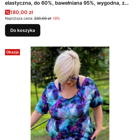
elastyczna, do 60%, bawełniana 95%, wygodna, z
kieszeniami, na duży biust, CIENIOWANA, RÓŻOWA,
Cena promocyjna
180,00 zł
SZARA
Najniższa cena:
220,00 zł
-18%
Do koszyka
Okazja