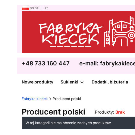
polski
zł
+48 733 160 447
e-mail: fabrykakie
Nowe produkty
Sukienki
Dodatki, biżuteria
Fabryka kiecek
Producent polski
Producent polski
Produkty:
Brak
Lista produktów
W tej kategorii nie ma obecnie żadnych produktów