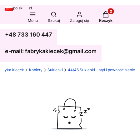
polski
zł
Produkty w koszy
Otwórz wyszukiwarkę
Menu
Szukaj
Zaloguj się
Koszyk
+48 733 160 447
e-mail: fabrykakiecek@gmail.com
abryka kiecek
Kobiety
Sukienki
44/46 Sukienki – styl i pewność siebie