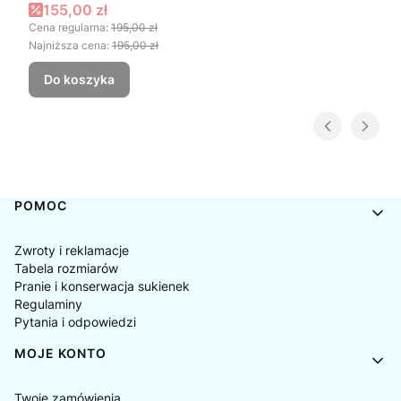
DROBNA DZIKA RÓŻA
Cena promocyjna
155,00 zł
Cena regularna:
195,00 zł
Najniższa cena:
195,00 zł
Do koszyka
Linki w stopce
POMOC
Zwroty i reklamacje
Tabela rozmiarów
Pranie i konserwacja sukienek
Regulaminy
Pytania i odpowiedzi
MOJE KONTO
Twoje zamówienia