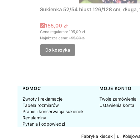
Sukienka 52/54 biust 126/128 cm, długa
Cena promocyjna
155,00 zł
Cena regularna:
195,00 zł
Najniższa cena:
195,00 zł
Do koszyka
Linki w stopce
POMOC
MOJE KONTO
Zwroty i reklamacje
Twoje zamówienia
Tabela rozmiarów
Ustawienia konta
Pranie i konserwacja sukienek
Regulaminy
Pytania i odpowiedzi
Fabryka kiecek | ul. Kolejow