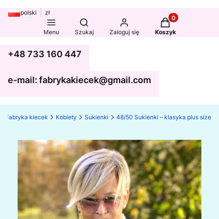
polski
zł
Produkty w koszy
Otwórz wyszukiwarkę
Menu
Szukaj
Zaloguj się
Koszyk
+48 733 160 447
e-mail: fabrykakiecek@gmail.com
Fabryka kiecek
Kobiety
Sukienki
48/50 Sukienki – klasyka plus size